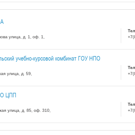
ОА
Те
ва улица, д. 1, оф. 1,
+7(
льский учебно-курсовой комбинат ГОУ НПО
Те
ая улица, д. 59,
+7(
ДО ЦПП
Те
ая улица, д. 85, оф. 310,
+7(