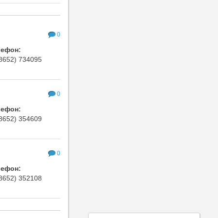
0
лефон:
8652) 734095
0
лефон:
8652) 354609
0
лефон:
8652) 352108