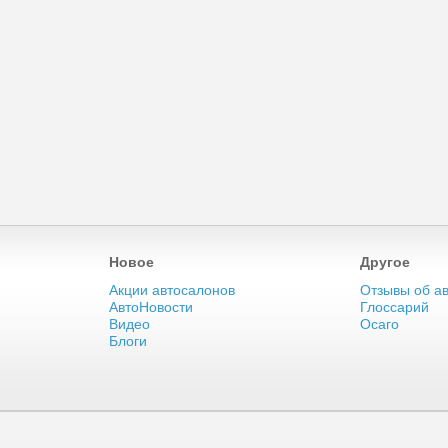
Новое
Другое
Акции автосалонов
Отзывы об а
АвтоНовости
Глоссарий
Видео
Осаго
Блоги