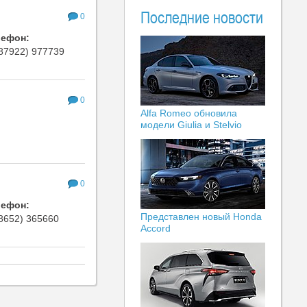
Последние новости
0
лефон:
87922) 977739
0
Alfa Romeo обновила
модели Giulia и Stelvio
0
лефон:
Представлен новый Honda
8652) 365660
Accord