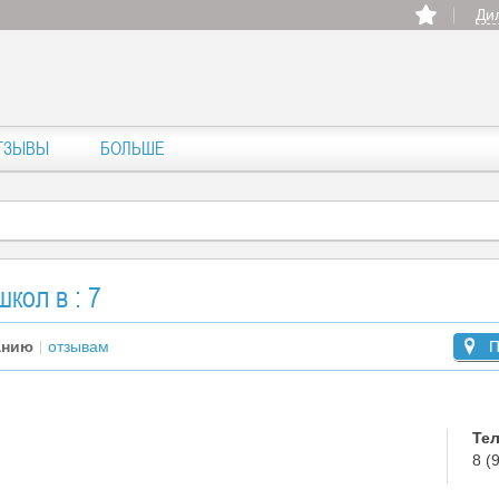
Ди
ТЗЫВЫ
БОЛЬШЕ
кол в : 7
анию
отзывам
П
Те
8 (