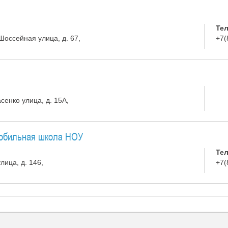
Те
оссейная улица, д. 67,
+7(
енко улица, д. 15А,
обильная школа НОУ
Те
лица, д. 146,
+7(