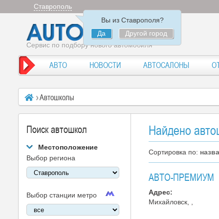
Ставрополь
Вы из Ставрополя?
Да
Другой город
Сервис по подбору нового автомобиля
АВТО
НОВОСТИ
АВТОСАЛОНЫ
О
Автошколы
Найдено автош
Поиск автошкол
Местоположение
Сортировка по:
назв
Выбор региона
АВТО-ПРЕМИУМ
Адрес:
Выбор станции метро
Михайловск, ,